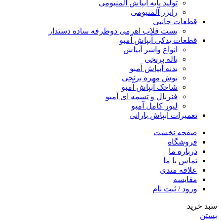
تولید پایه آبپاش آلمنیومی
رایزر آلمنیومی
قطعات جانبی
بست قلاب اهرمی دوطرفه ساده دستدار
قطعات یدکی آبپاش آمبو
انواع واشر آبپاش
باله برنجی
بدنه آبپاش آمبو
بوش مهره برنجی
شاخک آبپاش آمبو
فنربال و تسمه ای آمبو
لیور کامل آمبو
تعمیرات آبپاش بارانی
صفحه نخست
فروشگاه
درباره ما
تماس با ما
علاقه مندی
مقایسه
ورود / ثبت نام
سبد خرید
بستن