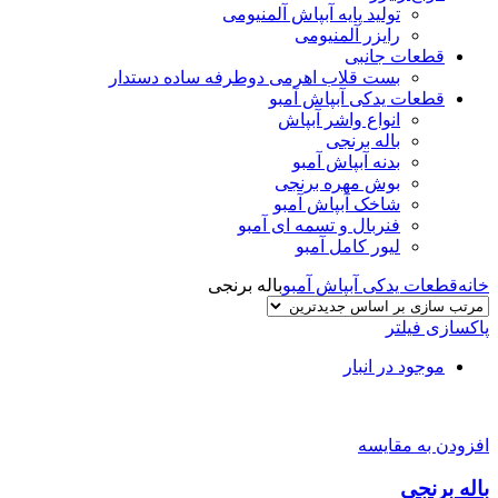
تولید پایه آبپاش آلمنیومی
رایزر آلمنیومی
قطعات جانبی
بست قلاب اهرمی دوطرفه ساده دستدار
قطعات یدکی آبپاش آمبو
انواع واشر آبپاش
باله برنجی
بدنه آبپاش آمبو
بوش مهره برنجی
شاخک آبپاش آمبو
فنربال و تسمه ای آمبو
لیور کامل آمبو
خانه
قطعات یدکی آبپاش آمبو
باله برنجی
پاکسازی فیلتر
موجود در انبار
افزودن به مقایسه
باله برنجی