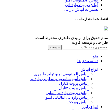
آبپاش آلمنیومی آمبو
آبپاش پروت واردتاتی
تعمیرات آبپاش بارانی
اعتماد شما افتخار ماست
تمام حقوق برای تولیدی طاهری محفوظ است.
طراحی و توسعه کاوت
جستجو
منو
دسته بندی ها
انواع آبپاش
آبپاش آلمینیومی آمبو تولید طاهری
آبپاش آمبو تمامدور و تنظیمی وارداتی
آبپاش پروت 2نازل
آبپاش پروت ۳نازل
آبپاش پروت وارداتی آلمانی
آبپاش وارداتی ایتالیایی آمبو
آبپاش ویر155
انواع رایزر