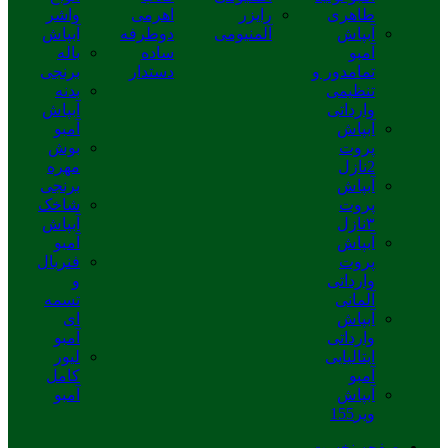
طاهری
رایزر
اهرمی
واشر
آبپاش
آلمنیومی
دوطرفه
آبپاش
آمبو
ساده
باله
تمامدور و
دستدار
برنجی
تنظیمی
بدنه
وارداتی
آبپاش
آبپاش
آمبو
پروت
بوش
2نازل
مهره
آبپاش
برنجی
پروت
شاخک
۳نازل
آبپاش
آبپاش
آمبو
پروت
فنربال
وارداتی
و
آلمانی
تسمه
آبپاش
ای
وارداتی
آمبو
ایتالیایی
لیور
آمبو
کامل
آبپاش
آمبو
ویر155
صفحه نخست