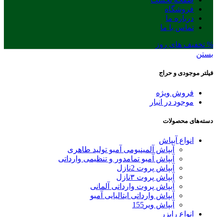
فروشگاه
درباره ما
تماس با ما
% تخفیف های روز
بستن
فیلتر موجودی و حراج
فروش ویژه
موجود در انبار
دسته‌های محصولات
انواع آبپاش
آبپاش آلمینیومی آمبو تولید طاهری
آبپاش آمبو تمامدور و تنظیمی وارداتی
آبپاش پروت 2نازل
آبپاش پروت ۳نازل
آبپاش پروت وارداتی آلمانی
آبپاش وارداتی ایتالیایی آمبو
آبپاش ویر155
انواع رایزر