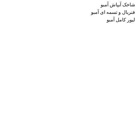
شاخک آبپاش آمبو
فنربال و تسمه ای آمبو
لیور کامل آمبو
تولیدی طاهری
مجموعه تولیدی طاهری تولید کننده انواع آبپاشهای زارعی از سال
۱۳۸۵ فعالیت خود را آغاز نمونده و امروزه یکی از تولید کنندگان برتر
کشوری میباشد این گروه افتخار دارد در تولید محصولات آبیاری بارانی
تحت فشار از جمله انواع آبپاش زارعی پیش قدم باشد.
دسترسی سریع
صفحه اصلی
درباره ما
تماس با ما
مشاهده سریع
آبپاش آلمنیومی آمبو